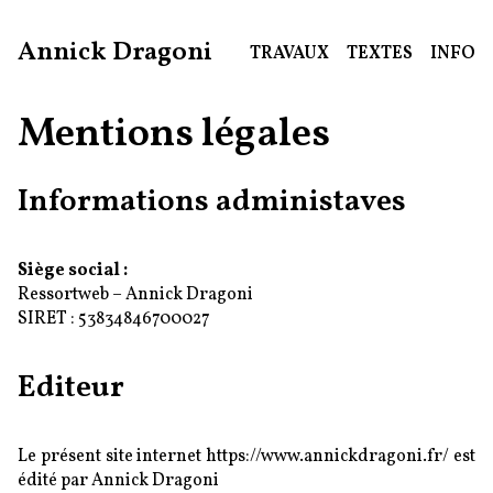
Annick Dragoni
TRAVAUX
TEXTES
INFO
A
Mentions légales
r
t
i
Informations administaves
s
t
e
Siège social :
Ressortweb – Annick Dragoni
SIRET : 53834846700027
Editeur
Le présent site internet https://www.annickdragoni.fr/ est
édité par Annick Dragoni